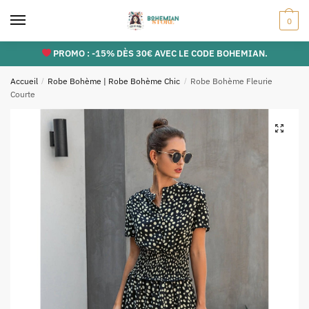
Skip
Skip
0
to
to
navigation
content
PROMO : -15% DÈS 30€ AVEC LE CODE BOHEMIAN.
Accueil
/
Robe Bohème | Robe Bohème Chic
/
Robe Bohème Fleurie
Courte