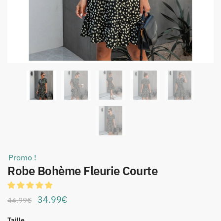
Promo !
Robe Bohème Fleurie Courte
Le
Le
34.99
€
44.99
€
prix
prix
Taille