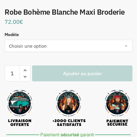
Robe Bohème Blanche Maxi Broderie
72.00
€
Modèle
quantité
Ajouter au panier
de
Robe
Bohème
Blanche
Maxi
Broderie