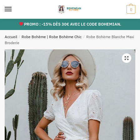
Skip
Skip
0
to
to
navigation
content
PROMO : -15% DÈS 30€ AVEC LE CODE BOHEMIAN.
Accueil
/
Robe Bohème | Robe Bohème Chic
/
Robe Bohème Blanche Maxi
Broderie