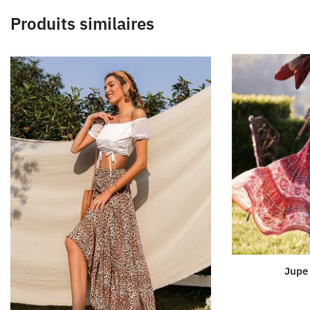
Produits similaires
Jupe