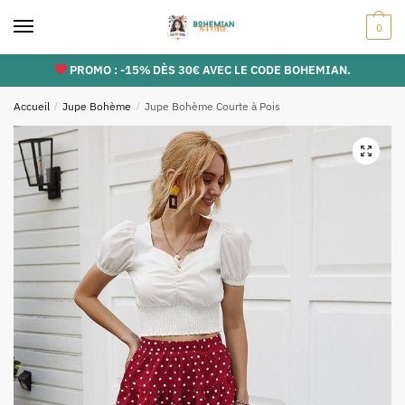
Skip
Skip
0
to
to
navigation
content
PROMO : -15% DÈS 30€ AVEC LE CODE BOHEMIAN.
Accueil
/
Jupe Bohème
/
Jupe Bohème Courte à Pois