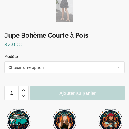
Jupe Bohème Courte à Pois
32.00
€
Modèle
quantité
Ajouter au panier
de
Jupe
Bohème
Courte
à