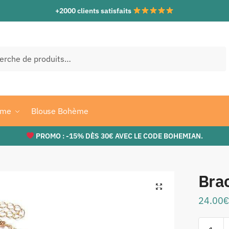
+2000 clients satisfaits
che
ème
Blouse Bohème
PROMO : -15% DÈS 30€ AVEC LE CODE BOHEMIAN.
Bra
24.00
€
quantité