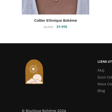
Collier Ethnique Bohème
Le
Le
19.99
€
25.99
€
prix
prix
initial
actuel
était :
est :
25.99€.
19.99€.
LIENS UT
FAQ
Suivi Col
Nous Co
Blog
©
Boutique Bohème
2026