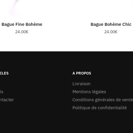
Bague Fine Bohème
Bague Bohème Chic
24.00
€
24.00
€
ILES
A PROPOS
Livraison
is
Mentions légales
ntacter
Conditions générales de vente
Politique de confidentialité